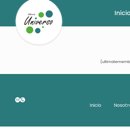
Inici
[ultimatemem
Inicio
Nosotr