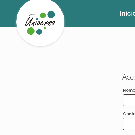
Inici
Acc
Nombr
Cont