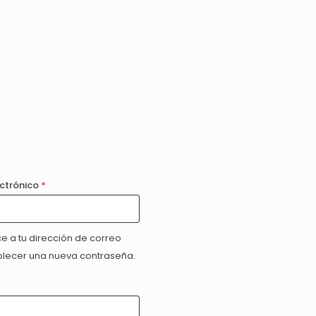
Obligatorio
ectrónico
*
e a tu dirección de correo
blecer una nueva contraseña.